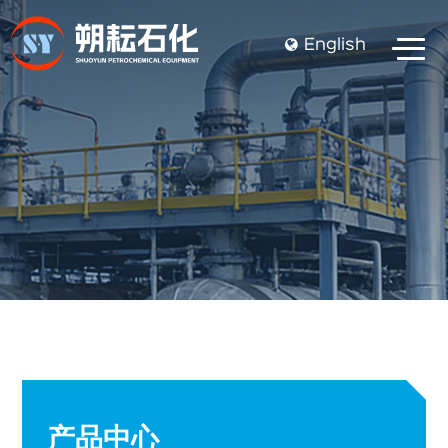
English
产品中心