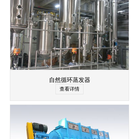
自然循环蒸发器
查看详情