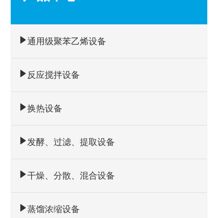
通用级聚苯乙烯设备
反应搅拌设备
换热设备
发酵、过滤、提取设备
干燥、分散、混合设备
蒸馏浓缩设备