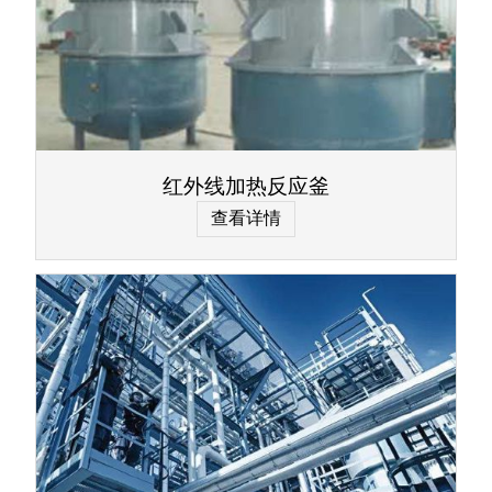
红外线加热反应釜
查看详情